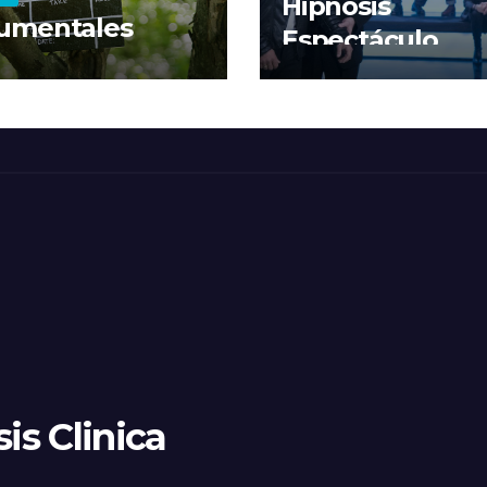
Hipnosis
umentales
Espectáculo
is Clinica