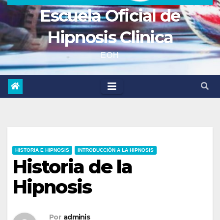
Escuela Oficial de
Hipnosis Clinica
EOH
HISTORIA E HIPNOSIS
INTRODUCCIÓN A LA HIPNOSIS
Historia de la
Hipnosis
Por
adminis