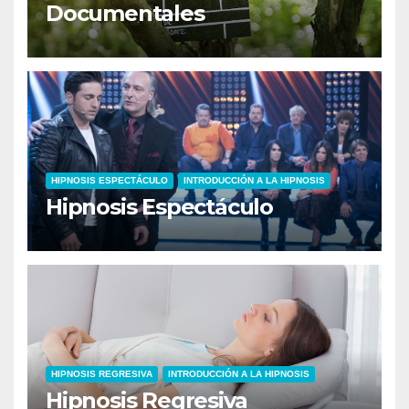
Documentales
HIPNOSIS ESPECTÁCULO
INTRODUCCIÓN A LA HIPNOSIS
Hipnosis Espectáculo
HIPNOSIS REGRESIVA
INTRODUCCIÓN A LA HIPNOSIS
Hipnosis Regresiva