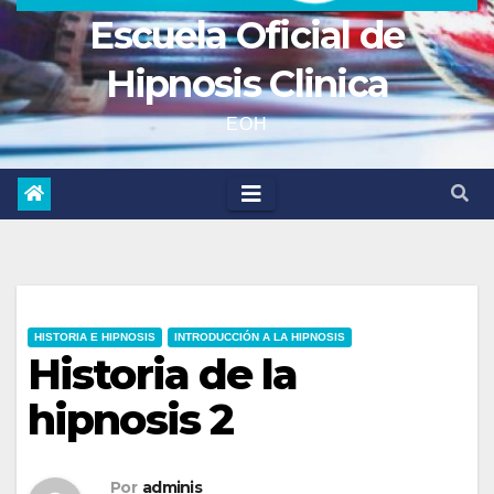
Escuela Oficial de
Hipnosis Clinica
EOH
HISTORIA E HIPNOSIS
INTRODUCCIÓN A LA HIPNOSIS
Historia de la
hipnosis 2
Por
adminis