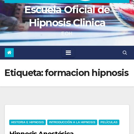
Escuela Oficial de
Hipnosis Clinica
EOH
Etiqueta:
formacion hipnosis
HISTORIA E HIPNOSIS
INTRODUCCIÓN A LA HIPNOSIS
PELÍCULAS
Hipnosis Anestésica