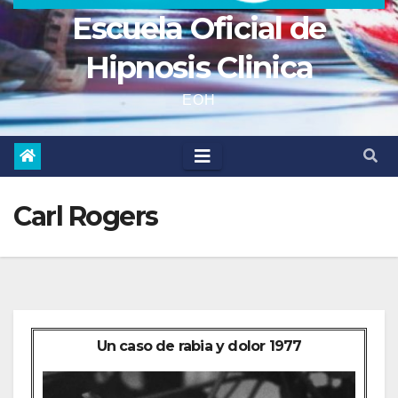
Escuela Oficial de
Hipnosis Clinica
EOH
Carl Rogers
Un caso de rabia y dolor 1977