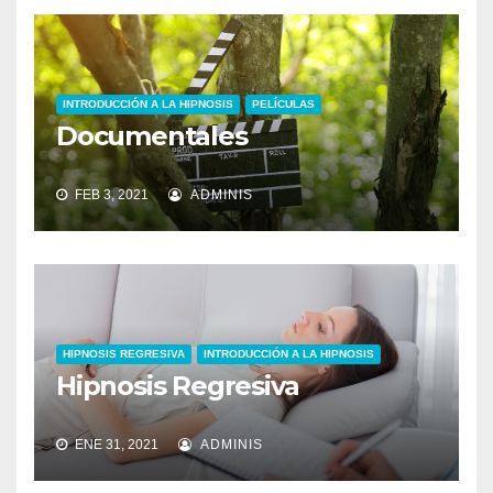
INTRODUCCIÓN A LA HIPNOSIS
PELÍCULAS
Documentales
FEB 3, 2021
ADMINIS
HIPNOSIS REGRESIVA
INTRODUCCIÓN A LA HIPNOSIS
Hipnosis Regresiva
ENE 31, 2021
ADMINIS