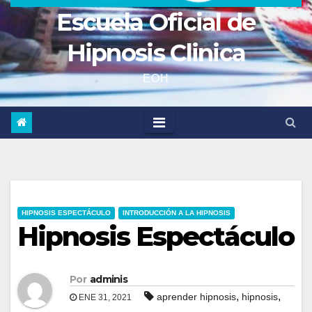
Escuela Oficial de
Hipnosis Clinica
EOH
HIPNOSIS ESPECTÁCULO
INTRODUCCIÓN A LA HIPNOSIS
Hipnosis Espectáculo
Por
adminis
,
,
aprender hipnosis
hipnosis
ENE 31, 2021