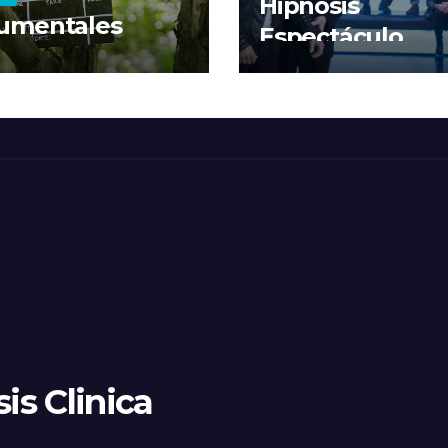
Hipnosis
umentales
Espectáculo
is Clinica