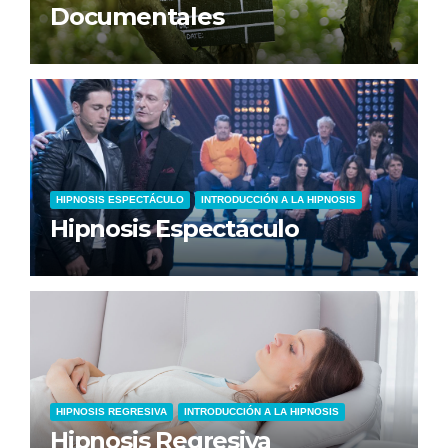
Documentales
HIPNOSIS ESPECTÁCULO
INTRODUCCIÓN A LA HIPNOSIS
Hipnosis Espectáculo
HIPNOSIS REGRESIVA
INTRODUCCIÓN A LA HIPNOSIS
Hipnosis Regresiva