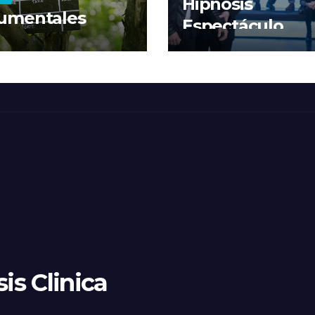
Hipnosis
umentales
Espectáculo
is Clinica