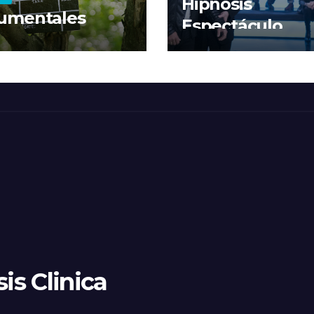
Hipnosis
umentales
Espectáculo
is Clinica