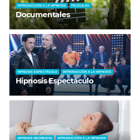
INTRODUCCIÓN A LA HIPNOSIS
PELÍCULAS
Documentales
HIPNOSIS ESPECTÁCULO
INTRODUCCIÓN A LA HIPNOSIS
Hipnosis Espectáculo
HIPNOSIS REGRESIVA
INTRODUCCIÓN A LA HIPNOSIS