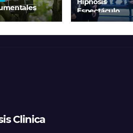
Hipnosis
umentales
Espectáculo
is Clinica