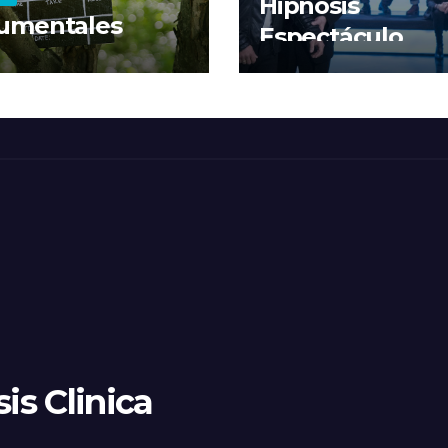
Hipnosis
umentales
Espectáculo
is Clinica