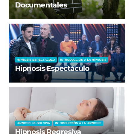
Documentales
HIPNOSIS ESPECTÁCULO
INTRODUCCIÓN A LA HIPNOSIS
Hipnosis Espectáculo
HIPNOSIS REGRESIVA
INTRODUCCIÓN A LA HIPNOSIS
Hipnosis Regresiva