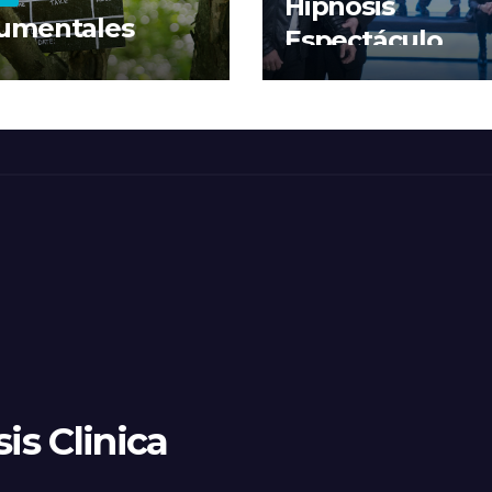
Hipnosis
umentales
Espectáculo
is Clinica