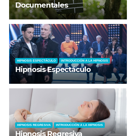
Documentales
HIPNOSIS ESPECTÁCULO
INTRODUCCIÓN A LA HIPNOSIS
Hipnosis Espectáculo
HIPNOSIS REGRESIVA
INTRODUCCIÓN A LA HIPNOSIS
Hipnosis Regresiva