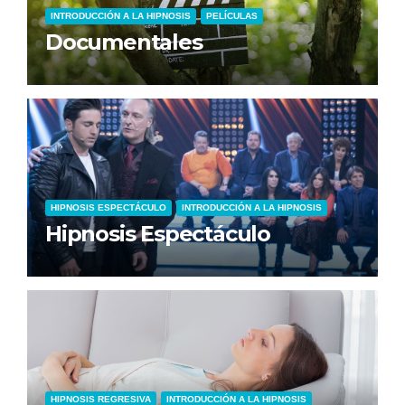
INTRODUCCIÓN A LA HIPNOSIS
PELÍCULAS
Documentales
HIPNOSIS ESPECTÁCULO
INTRODUCCIÓN A LA HIPNOSIS
Hipnosis Espectáculo
HIPNOSIS REGRESIVA
INTRODUCCIÓN A LA HIPNOSIS