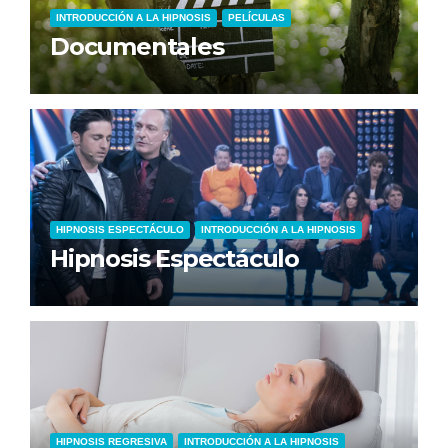
INTRODUCCIÓN A LA HIPNOSIS
PELÍCULAS
Documentales
HIPNOSIS ESPECTÁCULO
INTRODUCCIÓN A LA HIPNOSIS
Hipnosis Espectáculo
HIPNOSIS REGRESIVA
INTRODUCCIÓN A LA HIPNOSIS