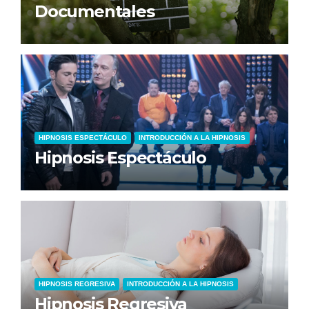
Documentales
HIPNOSIS ESPECTÁCULO
INTRODUCCIÓN A LA HIPNOSIS
Hipnosis Espectáculo
HIPNOSIS REGRESIVA
INTRODUCCIÓN A LA HIPNOSIS
Hipnosis Regresiva