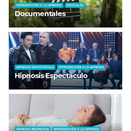
INTRODUCCIÓN A LA HIPNOSIS
PELÍCULAS
Documentales
HIPNOSIS ESPECTÁCULO
INTRODUCCIÓN A LA HIPNOSIS
Hipnosis Espectáculo
HIPNOSIS REGRESIVA
INTRODUCCIÓN A LA HIPNOSIS