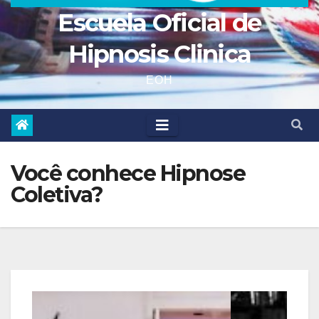
Escuela Oficial de
Hipnosis Clinica
EOH
Você conhece Hipnose
Coletiva?