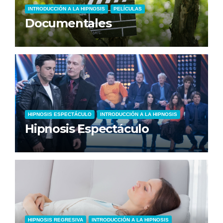
INTRODUCCIÓN A LA HIPNOSIS
PELÍCULAS
Documentales
HIPNOSIS ESPECTÁCULO
INTRODUCCIÓN A LA HIPNOSIS
Hipnosis Espectáculo
HIPNOSIS REGRESIVA
INTRODUCCIÓN A LA HIPNOSIS