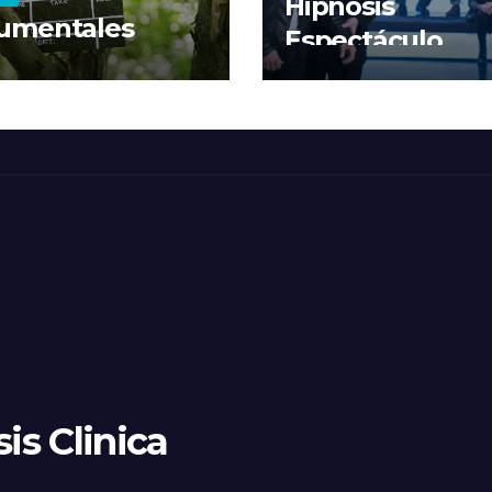
Hipnosis
umentales
Espectáculo
is Clinica