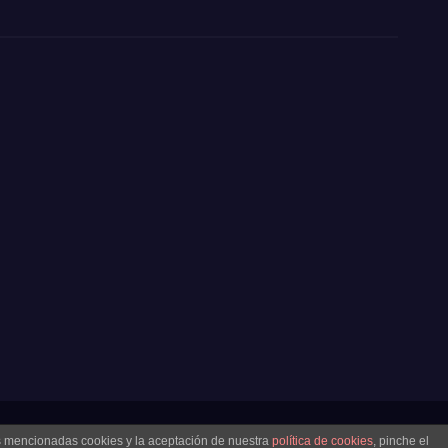
as mencionadas cookies y la aceptación de nuestra
política de cookies
, pinche el