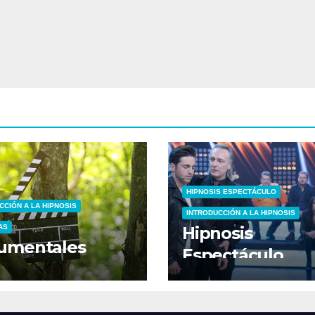
HIPNOSIS ESPECTÁCULO
CCIÓN A LA HIPNOSIS
INTRODUCCIÓN A LA HIPNOSIS
AS
Hipnosis
umentales
Espectáculo